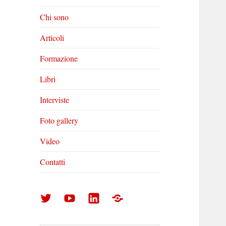
Chi sono
Articoli
Formazione
Libri
Interviste
Foto gallery
Video
Contatti
Arturo
Arturo
Arturo
Foto
Di
Di
Di
gallery