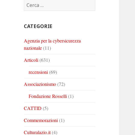
Ricerca
Corinto
Corinto
Corinto
per:
su
su
su
Twitter
Youtube
Linkedin
CATEGORIE
Agenzia per la cybersicurezza
nazionale
(11)
Articoli
(631)
recensioni
(69)
Associazionismo
(72)
Fondazione Rosselli
(1)
CATTID
(5)
Commemorazioni
(1)
Culturalazio.it
(4)