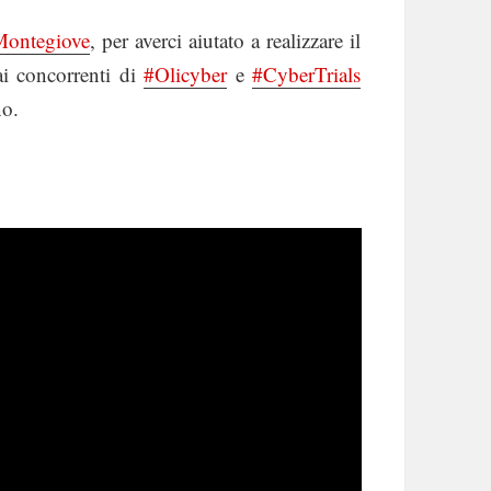
Montegiove
, per averci aiutato a realizzare il
ai concorrenti di
#Olicyber
e
#CyberTrials
no.