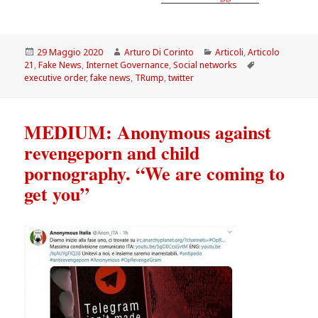
Scritto
Autore
Categorie
29 Maggio 2020
Arturo Di Corinto
Articoli
,
Articolo
il
Tag
21
,
Fake News
,
Internet Governance
,
Social networks
executive order
,
fake news
,
TRump
,
twitter
MEDIUM: Anonymous against
revengeporn and child
pornography. “We are coming to
get you”