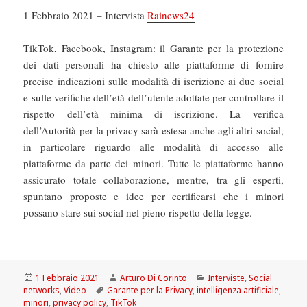
1 Febbraio 2021 – Intervista
Rainews24
TikTok, Facebook, Instagram: il Garante per la protezione
dei dati personali ha chiesto alle piattaforme di fornire
precise indicazioni sulle modalità di iscrizione ai due social
e sulle verifiche dell’età dell’utente adottate per controllare il
rispetto dell’età minima di iscrizione. La verifica
dell’Autorità per la privacy sarà estesa anche agli altri social,
in particolare riguardo alle modalità di accesso alle
piattaforme da parte dei minori. Tutte le piattaforme hanno
assicurato totale collaborazione, mentre, tra gli esperti,
spuntano proposte e idee per certificarsi che i minori
possano stare sui social nel pieno rispetto della legge.
Scritto
Autore
Categorie
1 Febbraio 2021
Arturo Di Corinto
Interviste
,
Social
il
Tag
networks
,
Video
Garante per la Privacy
,
intelligenza artificiale
,
minori
,
privacy policy
,
TikTok