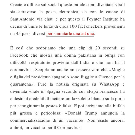
Create e diffuse sui social queste bufale sono diventate virali
sia attraverso la posta elettronica sia con le catene di
Sant’Antonio via chat, e per questo il Poynter Institute ha
deciso di unire le forze di circa 100 fact checkers provenienti
da 45 paesi diversi
per smontarle una ad una
.
È così che scopriamo che una clip di 20 secondi su
Facebook che mostra una donna pakistana in burqa con
difficoltà respiratorie proviene dall’India e che non ha il
coronavirus. Scopriamo anche non essere vero che «Moglie
e figlia del presidente spagnolo sono fuggite a Cuenca per la
quarantena». Pure la notizia originata su WhatsApp e
diventata virale in Spagna secondo cui «Papa Francesco ha
chiesto ai credenti di mettere un fazzoletto bianco sulla porta
per scongiurare la peste» è falsa. E poi arriviamo alla bufala
più grossa e pericolosa: «Donald Trump annuncia la
commercializzazione di un vaccino». Non esiste ancora,
ahinoi, un vaccino per il Coronavirus.