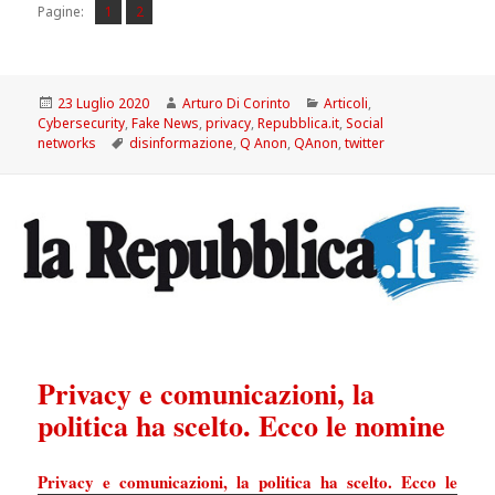
Pagina
Pagina
,
Pagine:
1
2
Scritto
Autore
Categorie
23 Luglio 2020
Arturo Di Corinto
Articoli
,
il
Cybersecurity
,
Fake News
,
privacy
,
Repubblica.it
,
Social
Tag
networks
disinformazione
,
Q Anon
,
QAnon
,
twitter
Privacy e comunicazioni, la
politica ha scelto. Ecco le nomine
Privacy e comunicazioni, la politica ha scelto. Ecco le