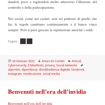
dandoti poco e togliendoti molto attraverso l’illusione del
controllo e della partecipazione.
Nei social, come nei casinò, non sei padrone di quello che
fai, le regole cambiano continuamente e il banco vince
sempre. Però ti puoi giocare la reputazione anziché i soldi.
Pagina
Pagina
,
Pagine:
1
2
Scritto
Autore
Categorie
20 Gennaio 2022
Arturo Di Corinto
Articoli
,
il
Tag
Cybersecurity
,
Il Manifesto
,
privacy
,
Social networks
algoritmi
,
dipendenza
,
disobbedienza digitale
,
facebook
,
instagram
,
moderazione
,
social media
Benvenuti nell’era dell’invidia
Benvenuti nell’era dell’invidia