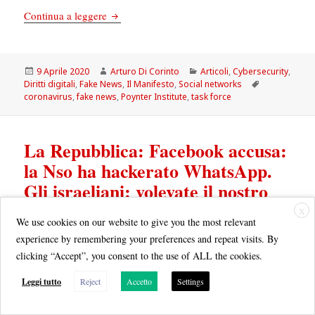
Il Manifesto: «Il 5G causa il Coronavirus», ma
Continua a leggere
Scritto
Autore
Categorie
9 Aprile 2020
Arturo Di Corinto
Articoli
,
Cybersecurity
,
il
Tag
Diritti digitali
,
Fake News
,
Il Manifesto
,
Social networks
coronavirus
,
fake news
,
Poynter Institute
,
task force
La Repubblica: Facebook accusa:
la Nso ha hackerato WhatsApp.
Gli israeliani: volevate il nostro
software per spiare gli utenti
X
We use cookies on our website to give you the most relevant
experience by remembering your preferences and repeat visits. By
clicking “Accept”, you consent to the use of ALL the cookies.
Leggi tutto
Reject
Accetto
Settings
Facebook accusa: la Nso ha hackerato WhatsApp. Gli