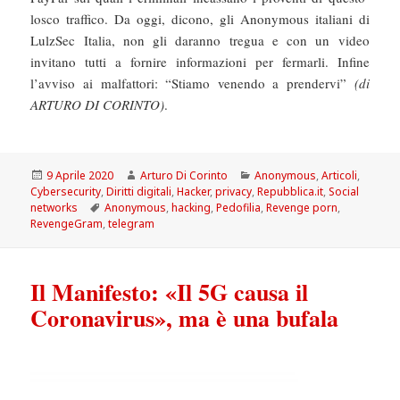
losco traffico. Da oggi, dicono, gli Anonymous italiani di
LulzSec Italia, non gli daranno tregua e con un video
invitano tutti a fornire informazioni per fermarli. Infine
l’avviso ai malfattori: “Stiamo venendo a prendervi”
(di
ARTURO DI CORINTO)
.
Scritto
Autore
Categorie
9 Aprile 2020
Arturo Di Corinto
Anonymous
,
Articoli
,
il
Cybersecurity
,
Diritti digitali
,
Hacker
,
privacy
,
Repubblica.it
,
Social
Tag
networks
Anonymous
,
hacking
,
Pedofilia
,
Revenge porn
,
RevengeGram
,
telegram
Il Manifesto: «Il 5G causa il
Coronavirus», ma è una bufala