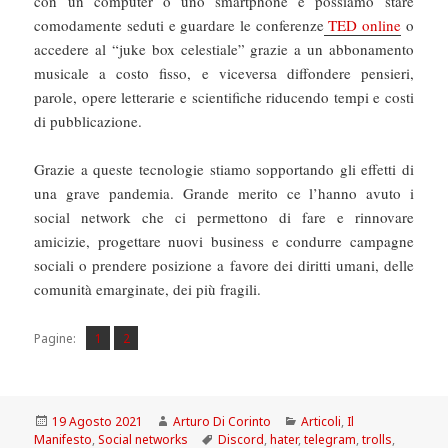
con un computer o uno smartphone e possiamo stare
comodamente seduti e guardare le conferenze
TED online
o
accedere al “juke box celestiale” grazie a un abbonamento
musicale a costo fisso, e viceversa diffondere pensieri,
parole, opere letterarie e scientifiche riducendo tempi e costi
di pubblicazione.
Grazie a queste tecnologie stiamo sopportando gli effetti di
una grave pandemia. Grande merito ce l’hanno avuto i
social network che ci permettono di fare e rinnovare
amicizie, progettare nuovi business e condurre campagne
sociali o prendere posizione a favore dei diritti umani, delle
comunità emarginate, dei più fragili.
Pagina
Pagina
,
Pagine:
1
2
Scritto
Autore
Categorie
19 Agosto 2021
Arturo Di Corinto
Articoli
,
Il
il
Tag
Manifesto
,
Social networks
Discord
,
hater
,
telegram
,
trolls
,