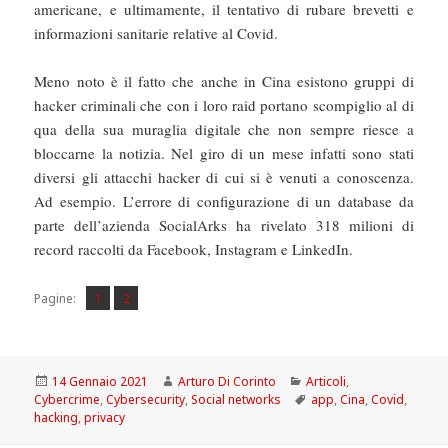
americane, e ultimamente, il tentativo di rubare brevetti e
informazioni sanitarie relative al Covid.
Meno noto è il fatto che anche in Cina esistono gruppi di
hacker criminali che con i loro raid portano scompiglio al di
qua della sua muraglia digitale che non sempre riesce a
bloccarne la notizia. Nel giro di un mese infatti sono stati
diversi gli attacchi hacker di cui si è venuti a conoscenza.
Ad esempio. L’errore di configurazione di un database da
parte dell’azienda SocialArks ha rivelato 318 milioni di
record raccolti da Facebook, Instagram e LinkedIn.
Pagina
Pagina
,
Pagine:
1
2
Scritto
Autore
Categorie
14 Gennaio 2021
Arturo Di Corinto
Articoli
,
il
Tag
Cybercrime
,
Cybersecurity
,
Social networks
app
,
Cina
,
Covid
,
hacking
,
privacy