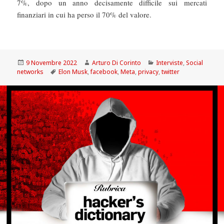
7%, dopo un anno decisamente difficile sui mercati
finanziari in cui ha perso il 70% del valore.
Scritto
Autore
Categorie
9 Novembre 2022
Arturo Di Corinto
Interviste
,
Social
il
Tag
networks
Elon Musk
,
facebook
,
Meta
,
privacy
,
twitter