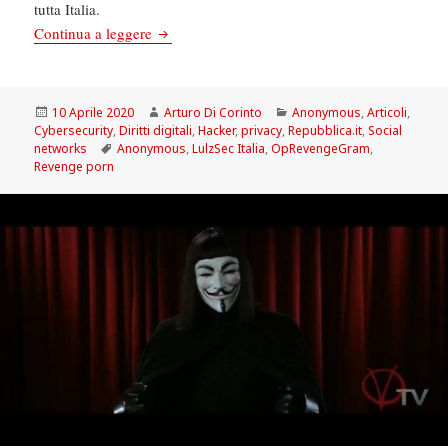
tutta Italia.
La Repubblica: Anonymous contro Revenge Po
Continua a leggere
Scritto
Autore
Categorie
10 Aprile 2020
Arturo Di Corinto
Anonymous
,
Articoli
,
il
Cybersecurity
,
Diritti digitali
,
Hacker
,
privacy
,
Repubblica.it
,
Social
Tag
networks
Anonymous
,
LulzSec Italia
,
OpRevengeGram
,
Revenge porn