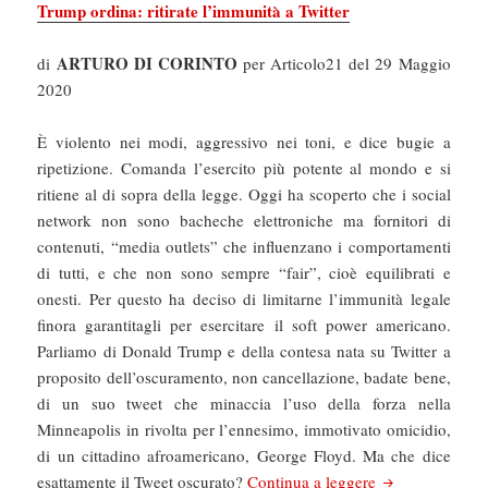
Trump ordina: ritirate l’immunità a Twitter
ARTURO DI CORINTO
di
per Articolo21 del 29 Maggio
2020
È violento nei modi, aggressivo nei toni, e dice bugie a
ripetizione. Comanda l’esercito più potente al mondo e si
ritiene al di sopra della legge. Oggi ha scoperto che i social
network non sono bacheche elettroniche ma fornitori di
contenuti, “media outlets” che influenzano i comportamenti
di tutti, e che non sono sempre “fair”, cioè equilibrati e
onesti. Per questo ha deciso di limitarne l’immunità legale
finora garantitagli per esercitare il soft power americano.
Parliamo di Donald Trump e della contesa nata su Twitter a
proposito dell’oscuramento, non cancellazione, badate bene,
di un suo tweet che minaccia l’uso della forza nella
Minneapolis in rivolta per l’ennesimo, immotivato omicidio,
di un cittadino afroamericano, George Floyd. Ma che dice
Articolo21: Trum
esattamente il Tweet oscurato?
Continua a leggere