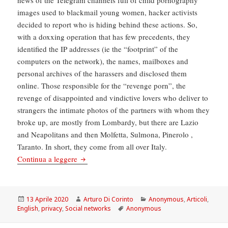
news of the Telegram channels full of child pornography
images used to blackmail young women, hacker activists
decided to report who is hiding behind these actions. So,
with a doxxing operation that has few precedents, they
identified the IP addresses (ie the “footprint” of the
computers on the network), the names, mailboxes and
personal archives of the harassers and disclosed them
online. Those responsible for the “revenge porn”, the
revenge of disappointed and vindictive lovers who deliver to
strangers the intimate photos of the partners with whom they
broke up, are mostly from Lombardy, but there are Lazio
and Neapolitans and then Molfetta, Sulmona, Pinerolo ,
Taranto. In short, they come from all over Italy.
MEDIUM: Anonymous against revengeporn and 
Continua a leggere
Scritto
Autore
Categorie
13 Aprile 2020
Arturo Di Corinto
Anonymous
,
Articoli
,
il
Tag
English
,
privacy
,
Social networks
Anonymous