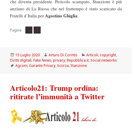
che diventa presidente. Pericolo scampato, Stanzione è più
anziano di La Russa che nel frattempo è stato scaricato da
Agostino Ghiglia
Fratelli d’Italia per
.
Pagina
Pagina
,
Pagine:
1
2
Scritto
Autore
Categorie
15 Luglio 2020
Arturo Di Corinto
Articoli
,
copyright
,
il
Diritti digitali
,
Fake News
,
privacy
,
Repubblica.it
,
Social networks
Tag
Agcom
,
Garante Privacy
,
Scorza
,
Stanzione
Articolo21: Trump ordina:
ritirate l’immunità a Twitter