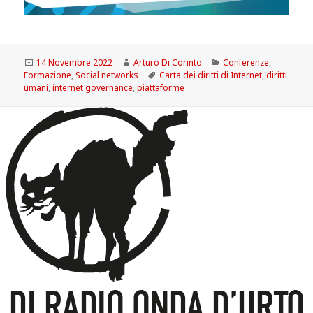
Scritto
Autore
Categorie
14 Novembre 2022
Arturo Di Corinto
Conferenze
,
il
Tag
Formazione
,
Social networks
Carta dei diritti di Internet
,
diritti
umani
,
internet governance
,
piattaforme