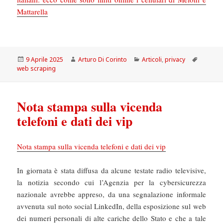
Mattarella
Scritto
Autore
Categorie
Tag
9 Aprile 2025
Arturo Di Corinto
Articoli
,
privacy
il
web scraping
Nota stampa sulla vicenda
telefoni e dati dei vip
Nota stampa sulla vicenda telefoni e dati dei vip
In giornata è stata diffusa da alcune testate radio televisive,
la notizia secondo cui l’Agenzia per la cybersicurezza
nazionale avrebbe appreso, da una segnalazione informale
avvenuta sul noto social LinkedIn, della esposizione sul web
dei numeri personali di alte cariche dello Stato e che a tale