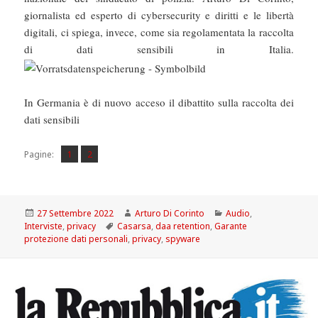
giornalista ed esperto di cybersecurity e diritti e le libertà
digitali, ci spiega, invece, come sia regolamentata la raccolta
di dati sensibili in Italia.
In Germania è di nuovo acceso il dibattito sulla raccolta dei
dati sensibili
Pagina
Pagina
,
Pagine:
1
2
Scritto
Autore
Categorie
27 Settembre 2022
Arturo Di Corinto
Audio
,
il
Tag
Interviste
,
privacy
Casarsa
,
daa retention
,
Garante
protezione dati personali
,
privacy
,
spyware