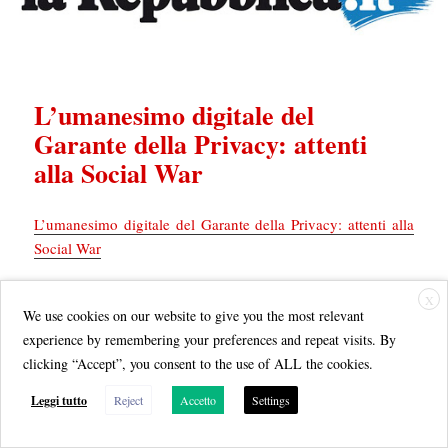
L’umanesimo digitale del
Garante della Privacy: attenti
alla Social War
L’umanesimo digitale del Garante della Privacy: attenti alla
Social War
Presentata stamattina al Senato della Repubblica la relazione
X
We use cookies on our website to give you the most relevant
annuale del collegio dell’Autorità garante della protezione
experience by remembering your preferences and repeat visits. By
dei dati dati personali. Nel 2021 l’Autorità ha riscosso 13
clicking “Accept”, you consent to the use of ALL the cookies.
milioni di euro di sanzioni e risposto a 19 mila quesiti dei
cittadini per rendere effettivo il diritto alla riservatezza
Leggi tutto
Reject
Accetto
Settings
ARTURO DI CORINTO
di
per
ItalianTech/La Repubblica