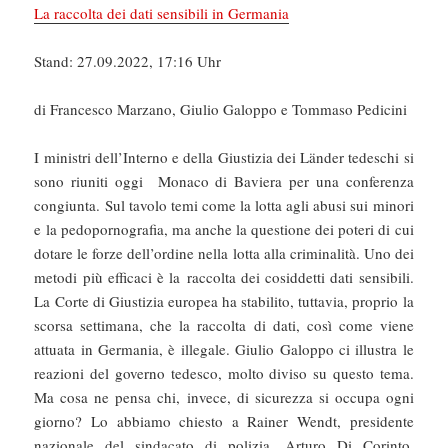
La raccolta dei dati sensibili in Germania
Stand: 27.09.2022, 17:16 Uhr
di Francesco Marzano, Giulio Galoppo e Tommaso Pedicini
I ministri dell’Interno e della Giustizia dei Länder tedeschi si
sono riuniti oggi Monaco di Baviera per una conferenza
congiunta. Sul tavolo temi come la lotta agli abusi sui minori
e la pedopornografia, ma anche la questione dei poteri di cui
dotare le forze dell’ordine nella lotta alla criminalità. Uno dei
metodi più efficaci è la raccolta dei cosiddetti dati sensibili.
La Corte di Giustizia europea ha stabilito, tuttavia, proprio la
scorsa settimana, che la raccolta di dati, così come viene
attuata in Germania, è illegale. Giulio Galoppo ci illustra le
reazioni del governo tedesco, molto diviso su questo tema.
Ma cosa ne pensa chi, invece, di sicurezza si occupa ogni
giorno? Lo abbiamo chiesto a Rainer Wendt, presidente
nazionale del sindacato di polizia. Arturo Di Corinto,