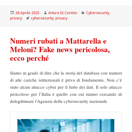
Scritto
Autore
Categorie
28 Aprile 2025
Arturo Di Corinto
Cybersecurity
,
il
Tag
privacy
cybersecurity
,
privacy
Numeri rubati a Mattarella e
Meloni? Fake news pericolosa,
ecco perché
Siamo in grado di dire che la storia del database con numeri
di alte cariche istituzionali è priva di fondamento. Non c’è
stato alcun attacco cyber per il furto dei dati. Il solo attacco
pericoloso per l’Italia è quello con cui stanno cercando di
delegittimare l’Agenzia della cybersecurity nazionale