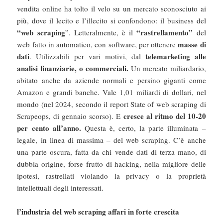
vendita online ha tolto il velo su un mercato sconosciuto ai
più, dove il lecito e l’illecito si confondono: il business del
“web scraping
“rastrellamento”
”. Letteralmente, è il
del
masse di
web fatto in automatico, con software, per ottenere
dati
telemarketing alle
. Utilizzabili per vari motivi, dal
analisi finanziarie, o commerciali.
Un mercato miliardario,
abitato anche da aziende normali e persino giganti come
Amazon e grandi banche. Vale 1,01 miliardi di dollari, nel
mondo (nel 2024, secondo il report State of web scraping di
cresce al ritmo del 10-20
Scrapeops, di gennaio scorso). E
per cento all’anno.
Questa è, certo, la parte illuminata –
legale, in linea di massima – del web scraping. C’è anche
una parte oscura, fatta da chi vende dati di terza mano, di
dubbia origine, forse frutto di hacking, nella migliore delle
ipotesi, rastrellati violando la privacy o la proprietà
intellettuali degli interessati.
l’industria del web scraping affari in forte crescita