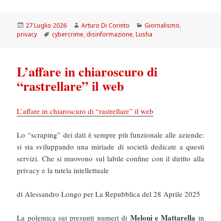
Scritto
Autore
Categorie
27 Luglio 2026
Arturo Di Corinto
Giornalismo
,
il
Tag
privacy
cybercrime
,
disinformazione
,
Lusha
L’affare in chiaroscuro di
“rastrellare” il web
L’affare in chiaroscuro di “rastrellare” il web
Lo “scraping” dei dati è sempre più funzionale alle aziende:
si sta sviluppando una miriade di società dedicate a questi
servizi. Che si muovono sul labile confine con il diritto alla
privacy e la tutela intellettuale
di Alessandro Longo per La Repubblica del 28 Aprile 2025
Meloni e Mattarella
La polemica sui presunti numeri di
in