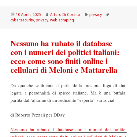
Scritto
Autore
Categorie
Tag
10 Aprile 2025
Arturo Di Corinto
privacy
il
cybersecurity
,
privacy
,
web scraping
Nessuno ha rubato il database
con i numeri dei politici italiani:
ecco come sono finiti online i
cellulari di Meloni e Mattarella
Da qualche settimana si parla della presunta fuga di dati
legata a personalità di spicco italiane. Ma è una bufala,
partita dall’allarme di un sedicente “esperto” sui social
di Roberto Pezzali per DDay
Nessuno ha rubato il database con i numeri dei politici
italiani: ecco come sono finiti online i cellulari di Meloni e