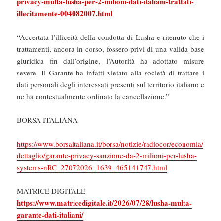
privacy-multa-lusha-per-2-milioni-dati-italiani-trattati-
illecitamente-004082007.html
“Accertata l’illiceità della condotta di Lusha e ritenuto che i
trattamenti, ancora in corso, fossero privi di una valida base
giuridica fin dall’origine, l’Autorità ha adottato misure
severe. Il Garante ha infatti vietato alla società di trattare i
dati personali degli interessati presenti sul territorio italiano e
ne ha contestualmente ordinato la cancellazione.”
BORSA ITALIANA
https://www.borsaitaliana.it/borsa/notizie/radiocor/economia/
dettaglio/garante-privacy-sanzione-da-2-milioni-per-lusha-
systems-nRC_27072026_1639_465141747.html
MATRICE DIGITALE
https://www.matricedigitale.it/2026/07/28/lusha-multa-
garante-dati-italiani/