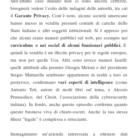
Sull’ultimo caso italiano non ci sono ancora certezze,
bisognerà vedere l’esito delle indagini delle autorità, tra cui
Garante Privacy.
il
Com’è noto, alcune società americane
hanno messo in vendita presunti contatti di cariche dello
Stato italiano e altri soggetti istituzionali. Si è appreso poi
che alcuni erano numeri pubblici sul web, per esempio nei
curriculum o nei social di alcuni funzionari pubblici.
E
quindi la vendita è un illecito privacy per le regole europee,
ma non per quelle Usa. Altri sono invece numeri fasulli:
quelli attribuiti alla premier Giorgia Meloni e del presidente
Sergio Mattarella sembrano appartenere in realtà a loro ex
vari esperti di intelligence
portavoce, confermano
(come
Antonio Teti, autore di molti libri sul tema, e Alessio
Pennasilico, del Clusit, l’associazione della cybersecurity
italiana). In fondo, anche questo episodio conferma quanto
questo business viva di chiaro-oscuri. Anche la sua stessa
filiera “legale” è complessa e strisciante.
Immaginiamo un’azienda interessata a ottenere dati