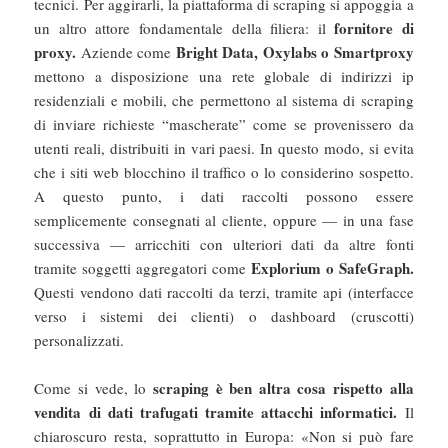
tecnici. Per aggirarli, la piattaforma di scraping si appoggia a
fornitore di
un altro attore fondamentale della filiera: il
proxy.
Bright Data, Oxylabs o Smartproxy
Aziende come
mettono a disposizione una rete globale di indirizzi ip
residenziali e mobili, che permettono al sistema di scraping
di inviare richieste “mascherate” come se provenissero da
utenti reali, distribuiti in vari paesi. In questo modo, si evita
che i siti web blocchino il traffico o lo considerino sospetto.
A questo punto, i dati raccolti possono essere
semplicemente consegnati al cliente, oppure — in una fase
successiva — arricchiti con ulteriori dati da altre fonti
Explorium o SafeGraph.
tramite soggetti aggregatori come
Questi vendono dati raccolti da terzi, tramite api (interfacce
verso i sistemi dei clienti) o dashboard (cruscotti)
personalizzati.
scraping è ben altra cosa rispetto alla
Come si vede, lo
vendita di dati trafugati tramite attacchi informatici.
Il
chiaroscuro resta, soprattutto in Europa: «Non si può fare