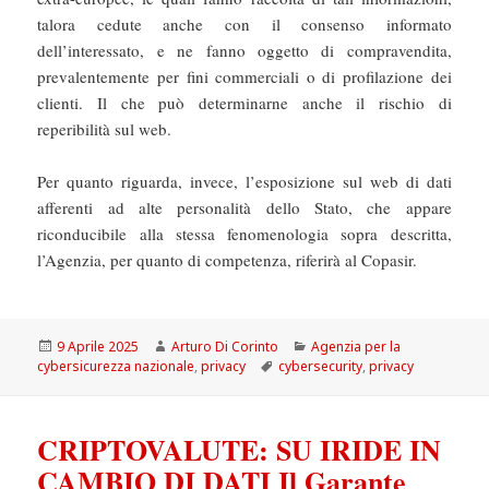
talora cedute anche con il consenso informato
dell’interessato, e ne fanno oggetto di compravendita,
prevalentemente per fini commerciali o di profilazione dei
clienti. Il che può determinarne anche il rischio di
reperibilità sul web.
Per quanto riguarda, invece, l’esposizione sul web di dati
afferenti ad alte personalità dello Stato, che appare
riconducibile alla stessa fenomenologia sopra descritta,
l’Agenzia, per quanto di competenza, riferirà al Copasir.
Scritto
Autore
Categorie
9 Aprile 2025
Arturo Di Corinto
Agenzia per la
il
Tag
cybersicurezza nazionale
,
privacy
cybersecurity
,
privacy
CRIPTOVALUTE: SU IRIDE IN
CAMBIO DI DATI Il Garante