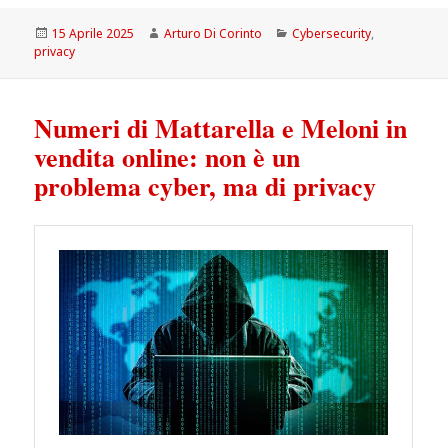
Scritto
Autore
Categorie
15 Aprile 2025
Arturo Di Corinto
Cybersecurity
,
il
privacy
Numeri di Mattarella e Meloni in
vendita online: non è un
problema cyber, ma di privacy