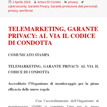
Scritto
Autore
Categorie
Tag
2 Aprile 2024
Arturo Di Corinto
privacy
il
cybersecurity
,
Garante Privacy
,
Garante protezione dati personali
,
privacy
,
worldcoin
TELEMARKETING, GARANTE
PRIVACY: AL VIA IL CODICE
DI CONDOTTA
COMUNICATO STAMPA
TELEMARKETING, GARANTE PRIVACY: AL VIA IL
CODICE DI CONDOTTA
Accreditato l’Organismo di monitoraggio per la piena
efficacia delle nuove regole
Con l’accreditamento dell’Organismo di
monitoraggio (OdM) si completa l’iter per la piena