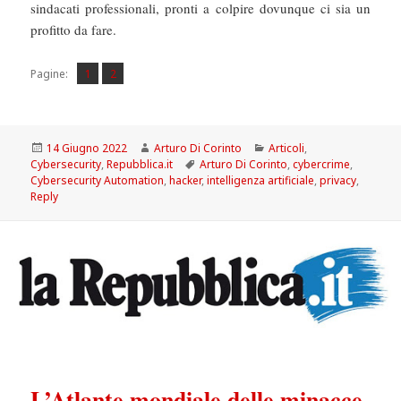
sindacati professionali, pronti a colpire dovunque ci sia un
profitto da fare.
Pagina
Pagina
,
Pagine:
1
2
Scritto
Autore
Categorie
14 Giugno 2022
Arturo Di Corinto
Articoli
,
il
Tag
Cybersecurity
,
Repubblica.it
Arturo Di Corinto
,
cybercrime
,
Cybersecurity Automation
,
hacker
,
intelligenza artificiale
,
privacy
,
Reply
L’Atlante mondiale delle minacce