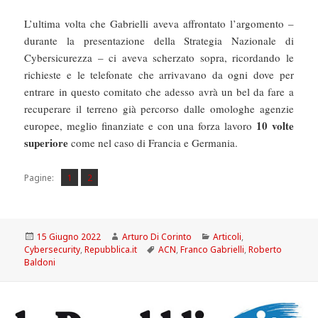
L’ultima volta che Gabrielli aveva affrontato l’argomento –
durante la presentazione della Strategia Nazionale di
Cybersicurezza – ci aveva scherzato sopra, ricordando le
richieste e le telefonate che arrivavano da ogni dove per
entrare in questo comitato che adesso avrà un bel da fare a
recuperare il terreno già percorso dalle omologhe agenzie
10 volte
europee, meglio finanziate e con una forza lavoro
superiore
come nel caso di Francia e Germania.
Pagina
Pagina
,
Pagine:
1
2
Scritto
Autore
Categorie
15 Giugno 2022
Arturo Di Corinto
Articoli
,
il
Tag
Cybersecurity
,
Repubblica.it
ACN
,
Franco Gabrielli
,
Roberto
Baldoni