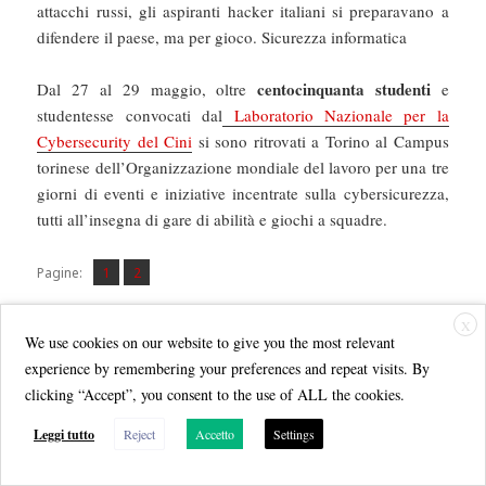
attacchi russi, gli aspiranti hacker italiani si preparavano a
difendere il paese, ma per gioco. Sicurezza informatica
centocinquanta studenti
Dal 27 al 29 maggio, oltre
e
studentesse convocati dal
Laboratorio Nazionale per la
Cybersecurity del Cini
si sono ritrovati a Torino al Campus
torinese dell’Organizzazione mondiale del lavoro per una tre
giorni di eventi e iniziative incentrate sulla cybersicurezza,
tutti all’insegna di gare di abilità e giochi a squadre.
Pagina
Pagina
,
Pagine:
1
2
X
We use cookies on our website to give you the most relevant
Scritto
Autore
Categorie
2 Giugno 2022
Arturo Di Corinto
Articoli
,
experience by remembering your preferences and repeat visits. By
il
Tag
Repubblica.it
Cini
,
cybercrime
,
cybersecurity
,
Cybertrials
,
clicking “Accept”, you consent to the use of ALL the cookies.
OliCyber
Leggi tutto
Reject
Accetto
Settings