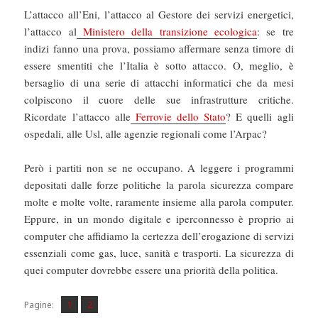
L’attacco all’Eni, l’attacco al Gestore dei servizi energetici,
l’attacco al
Ministero della transizione ecologica
: se tre
indizi fanno una prova, possiamo affermare senza timore di
essere smentiti che l’Italia è sotto attacco. O, meglio, è
bersaglio di una serie di attacchi informatici che da mesi
colpiscono il cuore delle sue infrastrutture critiche.
Ricordate l’attacco alle
Ferrovie dello Stato
? E quelli agli
ospedali, alle Usl, alle agenzie regionali come l’Arpac?
Però i partiti non se ne occupano. A leggere i programmi
depositati dalle forze politiche la parola sicurezza compare
molte e molte volte, raramente insieme alla parola computer.
Eppure, in un mondo digitale e iperconnesso è proprio ai
computer che affidiamo la certezza dell’erogazione di servizi
essenziali come gas, luce, sanità e trasporti. La sicurezza di
quei computer dovrebbe essere una priorità della politica.
Pagina
Pagina
,
Pagine:
1
2