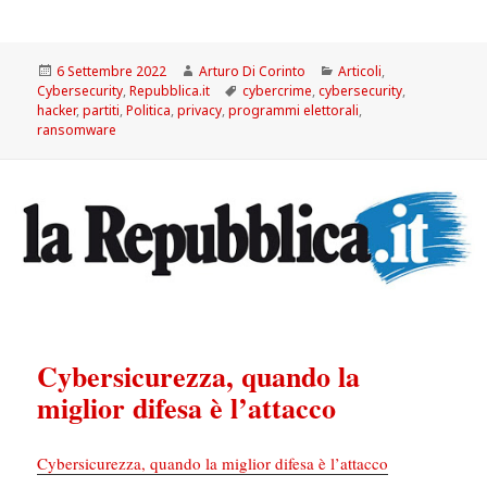
Scritto
Autore
Categorie
6 Settembre 2022
Arturo Di Corinto
Articoli
,
il
Tag
Cybersecurity
,
Repubblica.it
cybercrime
,
cybersecurity
,
hacker
,
partiti
,
Politica
,
privacy
,
programmi elettorali
,
ransomware
Cybersicurezza, quando la
miglior difesa è l’attacco
Cybersicurezza, quando la miglior difesa è l’attacco