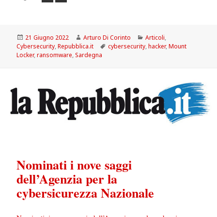
Scritto
Autore
Categorie
21 Giugno 2022
Arturo Di Corinto
Articoli
,
il
Tag
Cybersecurity
,
Repubblica.it
cybersecurity
,
hacker
,
Mount
Locker
,
ransomware
,
Sardegna
Nominati i nove saggi
dell’Agenzia per la
cybersicurezza Nazionale