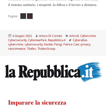
il sistema sanitario, i trasporti, la difesa e il lavoro a distanza.
Pagina
Pagina
,
Pagine:
1
2
Scritto
Autore
Categorie
4 Giugno 2022
Arturo Di Corinto
Articoli
,
Cybercrime
,
il
Tag
Cybersecurity
,
Cyberwarfare
,
Repubblica.it
Cyberatlas
,
cybercrime
,
cybersecurity
,
hacker
,
Parigi
,
Patrice Cain
,
privacy
,
ransomware
,
Thales
,
ThalesGroup
Imparare la sicurezza