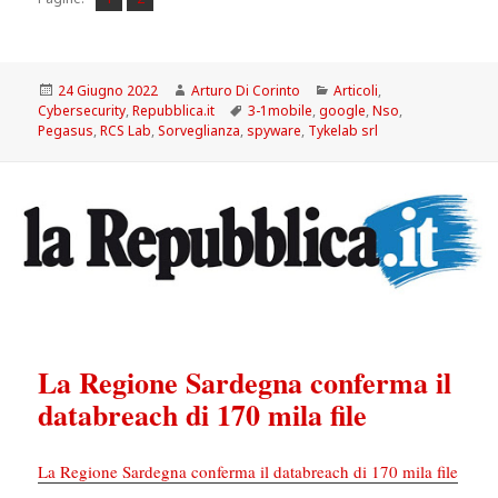
Scritto
Autore
Categorie
24 Giugno 2022
Arturo Di Corinto
Articoli
,
il
Tag
Cybersecurity
,
Repubblica.it
3-1mobile
,
google
,
Nso
,
Pegasus
,
RCS Lab
,
Sorveglianza
,
spyware
,
Tykelab srl
La Regione Sardegna conferma il
databreach di 170 mila file
La Regione Sardegna conferma il databreach di 170 mila file