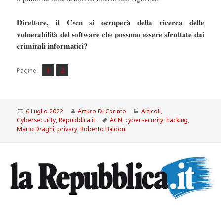
Direttore, il Cvcn si occuperà della ricerca delle
vulnerabilità del software che possono essere sfruttate dai
criminali informatici?
Pagina
Pagina
,
Pagine:
1
2
Scritto
Autore
Categorie
6 Luglio 2022
Arturo Di Corinto
Articoli
,
il
Tag
Cybersecurity
,
Repubblica.it
ACN
,
cybersecurity
,
hacking
,
Mario Draghi
,
privacy
,
Roberto Baldoni