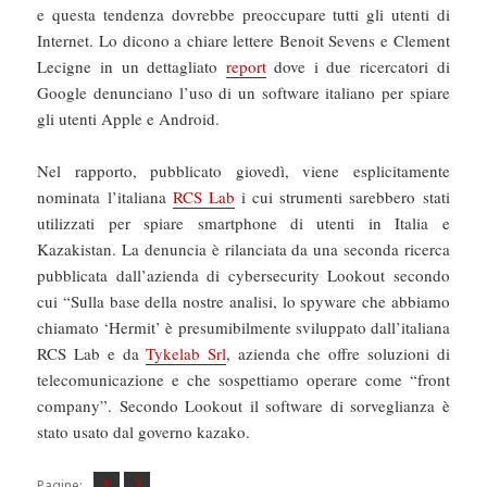
e questa tendenza dovrebbe preoccupare tutti gli utenti di
Internet. Lo dicono a chiare lettere Benoit Sevens e Clement
Lecigne in un dettagliato
report
dove i due ricercatori di
Google denunciano l’uso di un software italiano per spiare
gli utenti Apple e Android.
Nel rapporto, pubblicato giovedì, viene esplicitamente
nominata l’italiana
RCS Lab
i cui strumenti sarebbero stati
utilizzati per spiare smartphone di utenti in Italia e
Kazakistan. La denuncia è rilanciata da una seconda ricerca
pubblicata dall’azienda di cybersecurity Lookout secondo
cui “Sulla base della nostre analisi, lo spyware che abbiamo
chiamato ‘Hermit’ è presumibilmente sviluppato dall’italiana
RCS Lab e da
Tykelab Srl
, azienda che offre soluzioni di
telecomunicazione e che sospettiamo operare come “front
company”. Secondo Lookout il software di sorveglianza è
stato usato dal governo kazako.
Pagina
Pagina
,
Pagine:
1
2