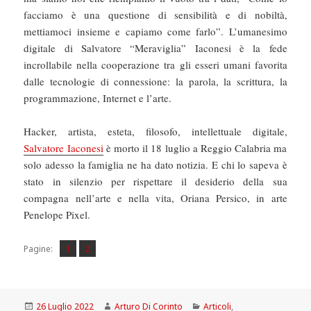
facciamo è una questione di sensibilità e di nobiltà,
mettiamoci insieme e capiamo come farlo”. L’umanesimo
digitale di Salvatore “Meraviglia” Iaconesi è la fede
incrollabile nella cooperazione tra gli esseri umani favorita
dalle tecnologie di connessione: la parola, la scrittura, la
programmazione, Internet e l’arte.
Hacker, artista, esteta, filosofo, intellettuale digitale,
Salvatore Iaconesi
è morto il 18 luglio a Reggio Calabria ma
solo adesso la famiglia ne ha dato notizia. E chi lo sapeva è
stato in silenzio per rispettare il desiderio della sua
compagna nell’arte e nella vita, Oriana Persico, in arte
Penelope Pixel.
Pagina
Pagina
,
Pagine:
1
2
Scritto
Autore
Categorie
26 Luglio 2022
Arturo Di Corinto
Articoli
,