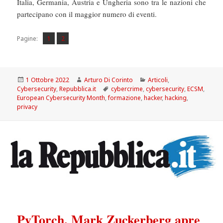
Italia, Germania, Austria e Ungheria sono tra le nazioni che
partecipano con il maggior numero di eventi.
Pagina
Pagina
,
Pagine:
1
2
Scritto
Autore
Categorie
1 Ottobre 2022
Arturo Di Corinto
Articoli
,
il
Tag
Cybersecurity
,
Repubblica.it
cybercrime
,
cybersecurity
,
ECSM
,
European Cybersecurity Month
,
formazione
,
hacker
,
hacking
,
privacy
PyTorch, Mark Zuckerberg apre