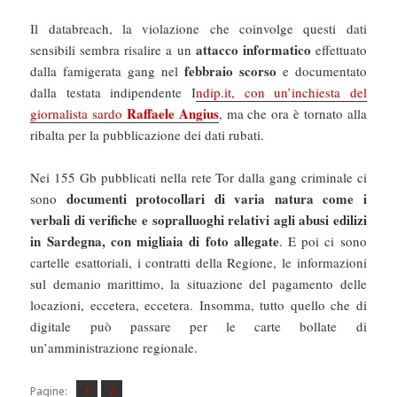
Il databreach, la violazione che coinvolge questi dati
attacco informatico
sensibili sembra risalire a un
effettuato
febbraio scorso
dalla famigerata gang nel
e documentato
dalla testata indipendente I
ndip.it, con un’inchiesta del
Raffaele Angius
giornalista sardo
, ma che ora è tornato alla
ribalta per la pubblicazione dei dati rubati.
Nei 155 Gb pubblicati nella rete Tor dalla gang criminale ci
documenti protocollari di varia natura come i
sono
verbali di verifiche e sopralluoghi relativi agli abusi edilizi
in Sardegna, con migliaia di foto allegate
. E poi ci sono
cartelle esattoriali, i contratti della Regione, le informazioni
sul demanio marittimo, la situazione del pagamento delle
locazioni, eccetera, eccetera. Insomma, tutto quello che di
digitale può passare per le carte bollate di
un’amministrazione regionale.
Pagina
Pagina
,
Pagine:
1
2