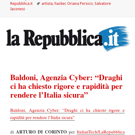
il
Tag
Repubblica.it
artista
,
hacker
,
Oriana Persico
,
Salvatore
Iaconesi
Baldoni, Agenzia Cyber: “Draghi
ci ha chiesto rigore e rapidità per
rendere l’Italia sicura”
Baldoni, Agenzia Cyber: “Draghi ci ha chiesto rigore e
rapidità per rendere l’Italia sicura”
ARTURO DI CORINTO
di
per
ItalianTech/LaRepubblica