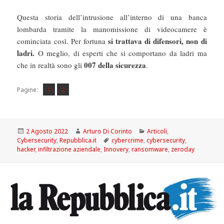
Questa storia dell’intrusione all’interno di una banca
lombarda tramite la manomissione di videocamere è
si trattava di difensori, non di
cominciata così. Per fortuna
ladri.
O meglio, di esperti che si comportano da ladri ma
007 della sicurezza
che in realtà sono gli
.
Pagina
Pagina
,
Pagine:
1
2
Scritto
Autore
Categorie
2 Agosto 2022
Arturo Di Corinto
Articoli
,
il
Tag
Cybersecurity
,
Repubblica.it
cybercrime
,
cybersecurity
,
hacker
,
infiltrazione aziendale
,
Innovery
,
ransomware
,
zeroday