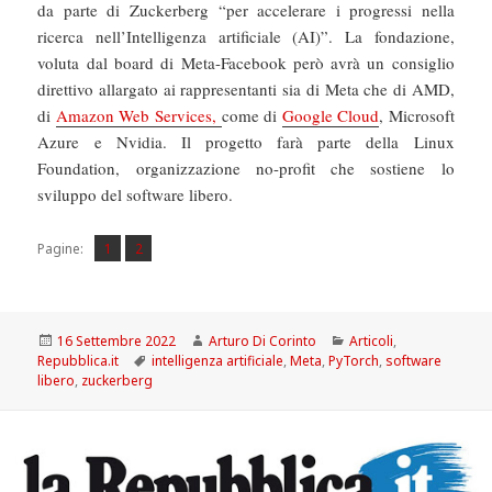
da parte di Zuckerberg “per accelerare i progressi nella
ricerca nell’Intelligenza artificiale (AI)”. La fondazione,
voluta dal board di Meta-Facebook però avrà un consiglio
direttivo allargato ai rappresentanti sia di Meta che di AMD,
di
Amazon Web Services,
come di
Google Cloud
, Microsoft
Azure e Nvidia. Il progetto farà parte della Linux
Foundation, organizzazione no-profit che sostiene lo
sviluppo del software libero.
Pagina
Pagina
,
Pagine:
1
2
Scritto
Autore
Categorie
16 Settembre 2022
Arturo Di Corinto
Articoli
,
il
Tag
Repubblica.it
intelligenza artificiale
,
Meta
,
PyTorch
,
software
libero
,
zuckerberg